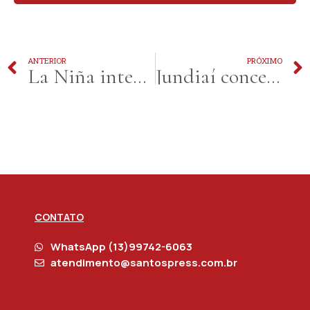
ANTERIOR
PRÓXIMO
La Niña intensifica extremos climáticos e impulsiona demanda por soluções eficientes de bombeamento de água
Jundiaí concentra mais de 186 mil empregos formais e reforça a importância da formação alinhada ao mercado local
CONTATO
WhatsApp (13)99742-6063
atendimento@santospress.com.br