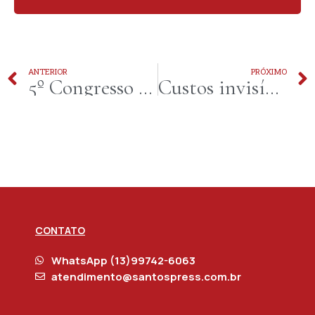
ANTERIOR
PRÓXIMO
5º Congresso de Pediatria da Baixada Santista reúne especialistas para debater avanços e desafios da pediatria atual
Custos invisíveis podem consumir até 15% da produção industrial e passam despercebidos no dia a dia
CONTATO
WhatsApp (13)99742-6063
atendimento@santospress.com.br