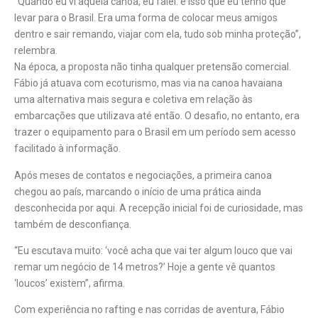
“Quando eu vi aquela canoa, eu falei: é isso que eu tenho que
levar para o Brasil. Era uma forma de colocar meus amigos
dentro e sair remando, viajar com ela, tudo sob minha proteção”,
relembra.
Na época, a proposta não tinha qualquer pretensão comercial.
Fábio já atuava com ecoturismo, mas via na canoa havaiana
uma alternativa mais segura e coletiva em relação às
embarcações que utilizava até então. O desafio, no entanto, era
trazer o equipamento para o Brasil em um período sem acesso
facilitado à informação.
Após meses de contatos e negociações, a primeira canoa
chegou ao país, marcando o início de uma prática ainda
desconhecida por aqui. A recepção inicial foi de curiosidade, mas
também de desconfiança.
“Eu escutava muito: ‘você acha que vai ter algum louco que vai
remar um negócio de 14 metros?’ Hoje a gente vê quantos
‘loucos’ existem”, afirma.
Com experiência no rafting e nas corridas de aventura, Fábio