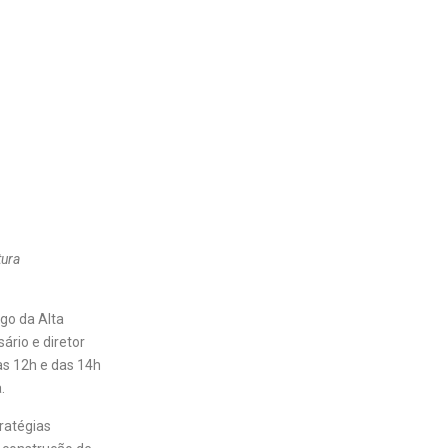
tura
igo da Alta
ário e diretor
às 12h e das 14h
.
tratégias