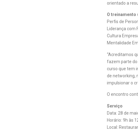
orientado a resu
O treinamento s
Perfis de Perso
Liderança com 
Cultura Empresa
Mentalidade Em
“Acreditamos q
fazem parte do 
curso que tem i
de networking,
impulsionar o c
O encontro cont
Serviço
Data: 28 de mai
Horário: 9h às 1
Local: Restaura