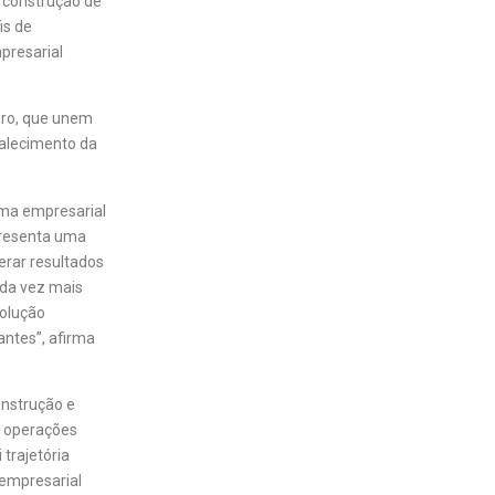
e construção de
is de
presarial
turo, que unem
talecimento da
ema empresarial
presenta uma
erar resultados
ada vez mais
volução
antes”, afirma
onstrução e
e operações
 trajetória
 empresarial