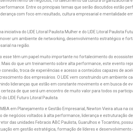
esenvolvimento de negócios, fortalecimento da cultura organizacional 
 performance. Entre os principais temas que serão discutidos estão perf
liderança com foco em resultado, cultura empresarial e mentalidade em
 iniciativa do LIDE Litoral Paulista Mulher e do LIDE Litoral Paulista Fu
mover um ambiente de networking, desenvolvimento estratégico e for
arial na região.
o esse têm um papel muito importante no fortalecimento do ecossist
. Mais do que um treinamento sobre alta performance, este evento re
 conexão, troca de experiências e acesso a conteúdos capazes de acel
 crescimento dos empresários. O LIDE vem construindo um ambiente c
unindo lideranças que estão em constante movimento e em busca de e
 certeza de que será um encontro de muito valor para todos os particip
 do LIDE Futuro Litoral Paulista.
 MBA em Planejamento e Gestão Empresarial, Newton Vieira atua na c
 de negócios voltados à alta performance, liderança e estruturação d
retor das unidades Febracis ABC Paulista, Guarulhos e Tocantins, possui
uação em gestão estratégica, formação de líderes e desenvolvimento