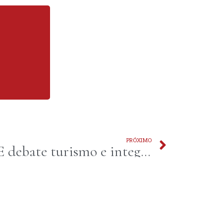
PRÓXIMO
Seminário do LIDE debate turismo e integração regional no Litoral Sul paulista