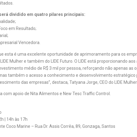
ltados.
erá dividido em quatro pilares principais:
nalidade;
Foco em Resultado;
rial;
presarial Vencedora.
ue esta é uma excelente oportunidade de aprimoramento para os empr
LIDE Mulher e também do LIDE Futuro. O LIDE está proporcionando aos
nvestimento médio de R$ 3 mil por pessoa, reforçando não apenas as 
 mas também o acesso a conhecimento e desenvolvimento estratégico 
rescimento das empresas”, destaca, Tatyana Jorge, CEO do LIDE Mulher L
a com apoio de Nita Alimentos e New Tesc Traffic Control.
o
2h | 14h às 17h
nte Coco Marine – Rua Dr. Assis Corrêa, 89, Gonzaga, Santos