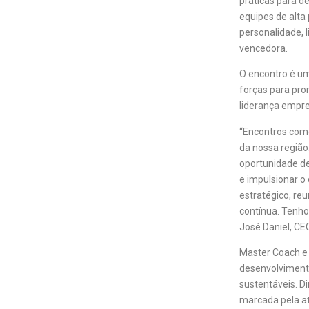
práticas para d
equipes de alta
personalidade, 
vencedora.
O encontro é uma
forças para pro
liderança empres
“Encontros com
da nossa região
oportunidade de
e impulsionar o
estratégico, re
contínua. Tenho
José Daniel, CEO
Master Coach e
desenvolvimento
sustentáveis. Di
marcada pela at