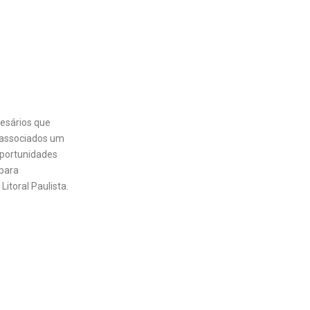
esários que
 associados um
oportunidades
para
itoral Paulista.