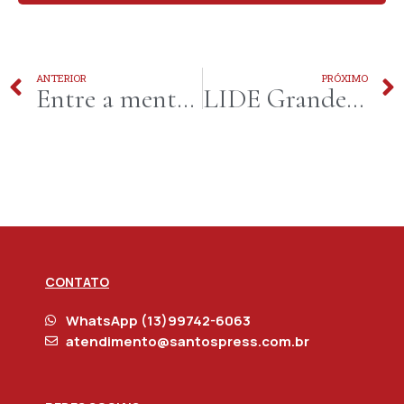
ANTERIOR
PRÓXIMO
Entre a mente e o voto: O desafio de Augusto Cury
LIDE Grande ABC promove jantar-debate com Henrique Meirelles no dia 23 de abril, em Santo André
CONTATO
WhatsApp (13)99742-6063
atendimento@santospress.com.br