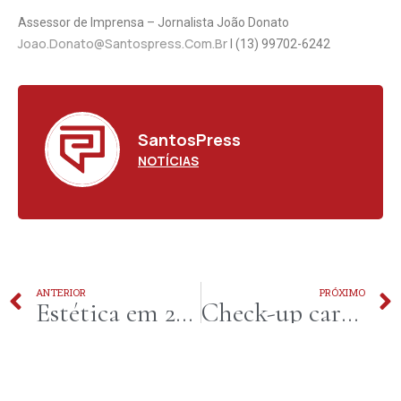
Assessor de Imprensa – Jornalista João Donato
Joao.donato@santospress.com.br
l (13) 99702-6242
SantosPress
NOTÍCIAS
ANTERIOR
PRÓXIMO
Estética em 2026 aposta em naturalidade, tecnologia avançada e recuperação mais rápida
Check-up cardíaco para começar 2026: cardiologista explica quais exames realmente importam