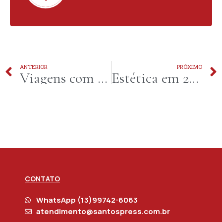
ANTERIOR
PRÓXIMO
Viagens com pets no carro exige atenção às regras para evitar multas e até crime
Estética em 2026 aposta em naturalidade, tecnologia avançada e recuperação mais rápida
CONTATO
WhatsApp (13)99742-6063
atendimento@santospress.com.br